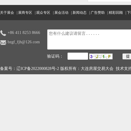
品展区
关于展会
|
展商专区
|
观众专区
|
展会活动
|
新闻动态
|
广告赞助
|
精彩回顾
|
下
+86 411 8253 8666
bzgf_fjh@126.com
验证码：
备案号：
辽ICP备2022000828号-2
版权所有：大连房屋交易大会 技术支