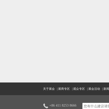
关于展会
|
展商专区
|
观众专区
|
展会活动
|
新
+86 411 8253 8666