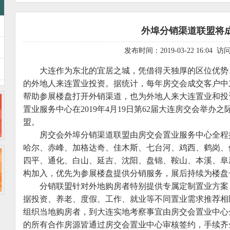
外埠分销渠道联盟将
发布时间：2019-03-22 16:04 
大连作为东北的宜居之城，凭借得天独厚的区位优势
的外地人来连置业投资。据统计，每年房交会成交客户中
帮助参展楼盘打开外销渠道，也为外地人来大连置业和投
置业服务中心在2019年4月19日第62届大连房交会举办
盟。
房交会外埠分销渠道联盟由房交会置业服务中心全程
哈尔、赤峰、加格达奇、佳木斯、七台河、鸡西、鹤岗、
四平、通化、白山、延吉、沈阳、盘锦、鞍山、本溪、阜
构加入，优先为参展楼盘提供分销服务，展后持续为楼盘
分销联盟针对外地购房者特别提供专属定制置业方案
据投资、养老、度假、工作、就业等不同置业需求推荐相
组织当地购房者，到大连实地考察事宜由房交会置业中心
的所有合作房源皆通过房交会置业中心审核签约，手续齐