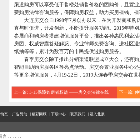
渠道购房可以享受低于售楼处销售价格的团购价，且置业
费购房法律咨询服务，保障购房权益，助力买房省钱、省
大连房交会自1998年7月创办以来，在为开发商和购
直与时俱进，开发创新，不断提升服务功能。2015年特
参展商和购房者搭建增值服务平台，推出各种惠民利企活
房团、权威智囊答疑解惑、专业律师免费咨询、进社区送
纸抽等等，累计为数百万的市民提供过购房服务。
春季房交会除了推出分销渠道联盟成立大会，还有购
智能自助购房服务区等亮点活动。房交会置业服务中心还
等更多增值服务，4月19-22日，2019大连春季房交会
上一篇:
3·15保障购房者权益 ——房交会法律在线
下一篇:
仲
会9月13-
闻动态
|
广告赞助
|
精彩回顾
|
下载中心
|
联系我们
|
进入北展