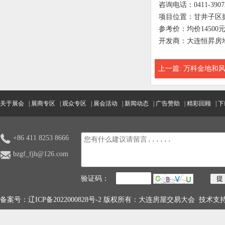
咨询电话：0411-3907
项目位置：甘井子区
参考价：均价14500元
开发商：大连恒昇房
上一篇:
万科金地和
关于展会
|
展商专区
|
观众专区
|
展会活动
|
新闻动态
|
广告赞助
|
精彩回顾
|
下
+86 411 8253 8666
bzgf_fjh@126.com
验证码：
备案号：
辽ICP备2022000828号-2
版权所有：大连房屋交易大会 技术支