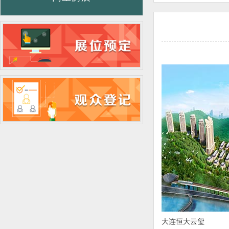
大连恒大云玺