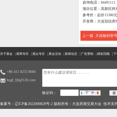
咨询电话：84491111
项目位置：高新区跨
参考价：起价15300元
开发商：大连冠信房
上一篇:
大连融创壹
关于展会
|
展商专区
|
观众专区
|
展会活动
|
新闻动态
|
广告赞助
|
精彩回顾
|
下
+86 411 8253 8666
bzgf_fjh@126.com
验证码：
备案号：
辽ICP备2022000828号-2
版权所有：大连房屋交易大会 技术支