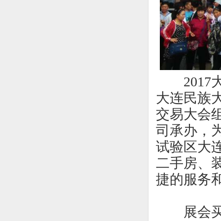
2017大
大连民族
交易大会
司承办，
试验区大
二手房、
捷的服务
展会