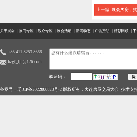
上一篇:
展会买房，
关于展会
|
展商专区
|
观众专区
|
展会活动
|
新闻动态
|
广告赞助
|
精彩回顾
|
下
+86 411 8253 8666
bzgf_fjh@126.com
验证码：
备案号：
辽ICP备2022000828号-2
版权所有：大连房屋交易大会 技术支