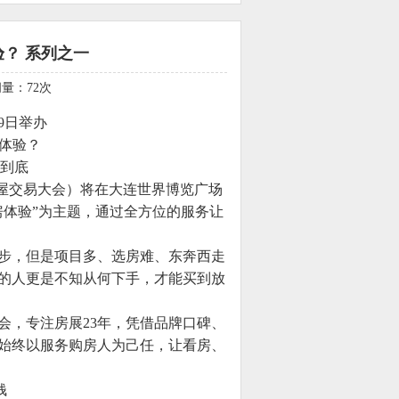
？ 系列之一
访问量：
72
次
19日举办
体验？
钱到底
连房屋交易大会）将在大连世界博览广场
房体验”为主题，通过全方位的服务让
步，但是项目多、选房难、东奔西走
的人更是不知从何下手，才能买到放
，专注房展23年，凭借品牌口碑、
，始终以服务购房人为己任，让看房、
钱