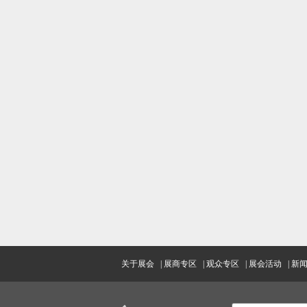
关于展会
|
展商专区
|
观众专区
|
展会活动
|
新