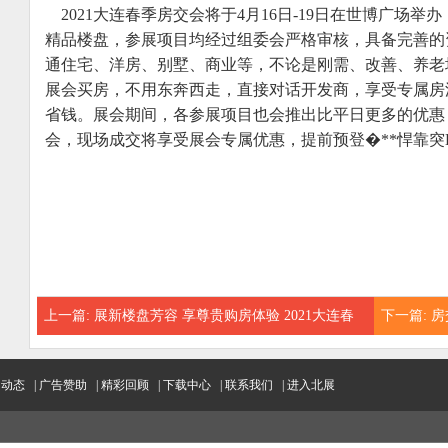
2021大连春季房交会将于4月16日-19日在世博广场
精品楼盘，参展项目均经过组委会严格审核，具备完善的
通住宅、洋房、别墅、商业等，不论是刚需、改善、养老
展会买房，不用东奔西走，直接对话开发商，享受专属房
省钱。展会期间，各参展项目也会推出比平日更多的优惠
会，现场成交将享受展会专属优惠，提前预登�**悍靠突
上一篇:
展新楼盘芳容 享尊贵购房体验 2021大连春
下一篇:
房
季房交会4月16-19日举办
闻动态
|
广告赞助
|
精彩回顾
|
下载中心
|
联系我们
|
进入北展