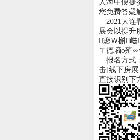
人海中便捷
您免费答疑
2021大连
展会以提升
瘛Ｗ槲嵫
ㄒ德墒ο殖
报名方式：
击[线下房
直接识别下