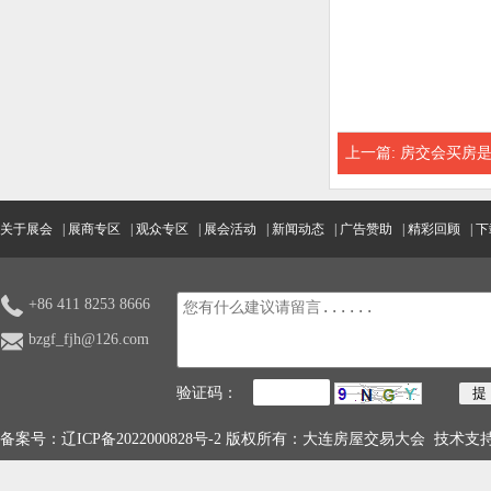
上一篇:
房交会买房是
关于展会
|
展商专区
|
观众专区
|
展会活动
|
新闻动态
|
广告赞助
|
精彩回顾
|
下
+86 411 8253 8666
bzgf_fjh@126.com
验证码：
备案号：
辽ICP备2022000828号-2
版权所有：大连房屋交易大会 技术支